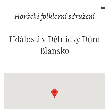
Skip
to
Horácké folklorní sdružení
content
Události v
Dělnický Dům
Blansko