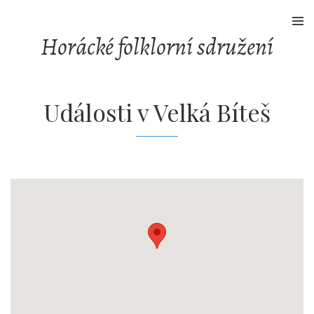
Skip
to
Horácké folklorní sdružení
content
Události v
Velká Bíteš