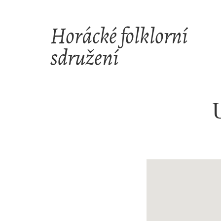
Skip
to
Horácké folklorní
content
sdružení