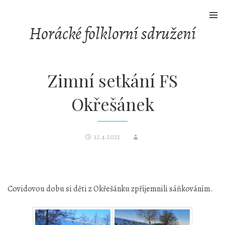
Skip
to
Horácké folklorní sdružení
content
Zimní setkání FS
Okřešánek
12.4.2021
Covidovou dobu si děti z Okřešánku zpříjemnili sáňkováním.