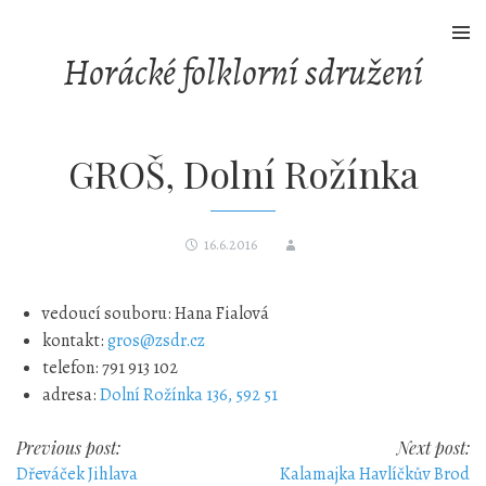
Skip
to
Horácké folklorní sdružení
content
GROŠ, Dolní Rožínka
16.6.2016
vedoucí souboru: Hana Fialová
kontakt:
gros@zsdr.cz
telefon: 791 913 102
adresa:
Dolní Rožínka 136, 592 51
Post
Previous post:
Next post:
Dřeváček Jihlava
Kalamajka Havlíčkův Brod