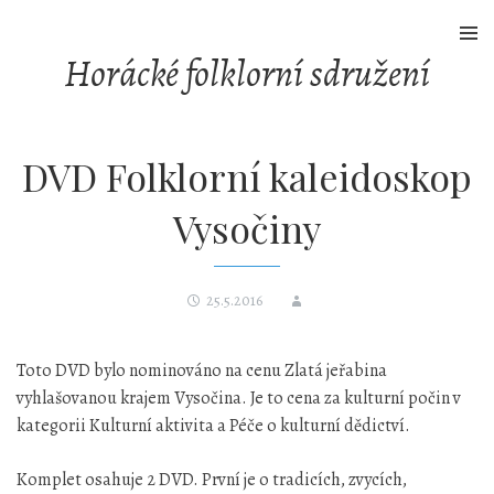
Skip
to
Horácké folklorní sdružení
content
DVD Folklorní kaleidoskop
Vysočiny
25.5.2016
Toto DVD bylo nominováno na cenu Zlatá jeřabina
vyhlašovanou krajem Vysočina. Je to cena za kulturní počin v
kategorii Kulturní aktivita a Péče o kulturní dědictví.
Komplet osahuje 2 DVD. První je o tradicích, zvycích,